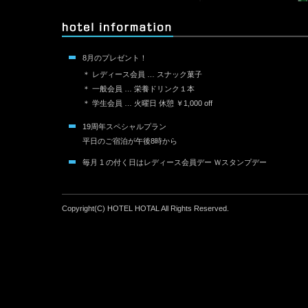
8月のプレゼント！
＊ レディース会員 … スナック菓子
＊ 一般会員 … 栄養ドリンク１本
＊ 学生会員 … 火曜日 休憩 ￥1,000 off
19周年スペシャルプラン
平日のご宿泊が午後8時から
毎月 1 の付く日はレディース会員デー Ｗスタンプデー
Copyright(C) HOTEL HOTAL All Rights Reserved.